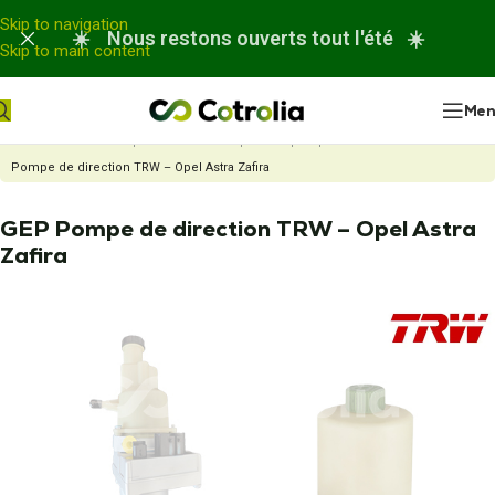
Panneau de gestion des cookies
Skip to navigation
☀️ Nous restons ouverts tout l'été ☀️
Skip to main content
Me
Accueil
Nos réparations
Réparation pompe de direction
GEP
Pompe de direction TRW – Opel Astra Zafira
GEP Pompe de direction TRW – Opel Astra
Zafira