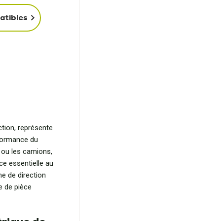
atibles
D
ction, représente
rformance du
 ou les camions,
nce essentielle au
e de direction
e de pièce