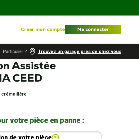
Créer mon compte
Me connecter
Particulier ?
Trouvez un garage près de chez vous
on Assistée
KIA CEED
 crémaillère
ur votre pièce en panne :
ion de votre pièce
?