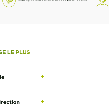
SE LE PLUS
de
a
irection
a