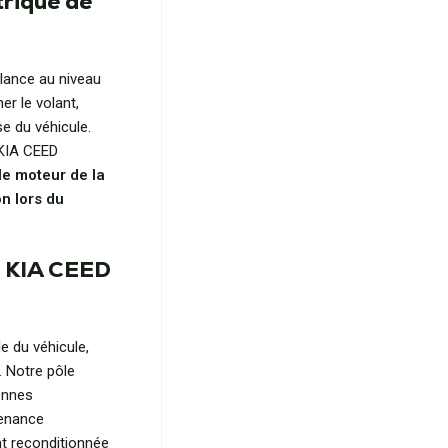
trique de
llance au niveau
er le volant,
e du véhicule.
 KIA CEED
le moteur de la
n lors du
e KIA CEED
e du véhicule,
. Notre pôle
ennes
tenance
nt reconditionnée