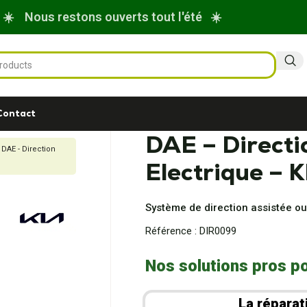
☀️ Nous restons ouverts tout l'été ☀️
Contact
DAE – Directi
DAE - Direction
Electrique – 
Système de direction assistée ou
Référence :
DIR0099
Nos solutions pros po
La réparat