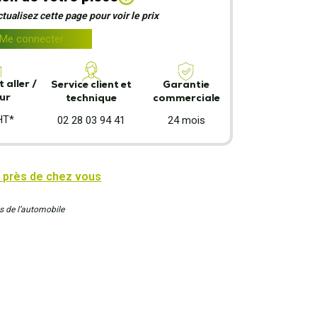
ualisez cette page pour voir le prix
Me connecter
 aller /
Garantie
Service client et
ur
commerciale
technique
HT*
24 mois
02 28 03 94 41
 près de chez vous
s de l’automobile