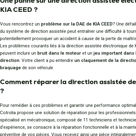
Une panne sur une direction assistée élec
KIA CEED ?
Vous rencontrez un
problème sur la DAE de KIA CEED
? Une défai
du système de direction assistée peut entraîner une difficulté à tourn
potentiellement provoquer un accident à cause de la perte de maîtris
Les problèmes courants liés à la direction assistée électronique de
peuvent inclure un
bruit dans le moteur
et un
jeu important dans 
direction
. Votre client a pu entendre
un claquement de la directio
braquage
de son véhicule.
Comment réparer la direction assistée d
?
Pour remédier à ces problèmes et garantir une performance optimal
Cotrolia propose une solution de réparation pour les professionnels
spécialisé en mécatronique, composé de 11 techniciens et technici
d’expérience, se consacre à la réparation fonctionnelle et à la main
préventive de vos pièces. Vous recevez ainsi une pièce intégraleme