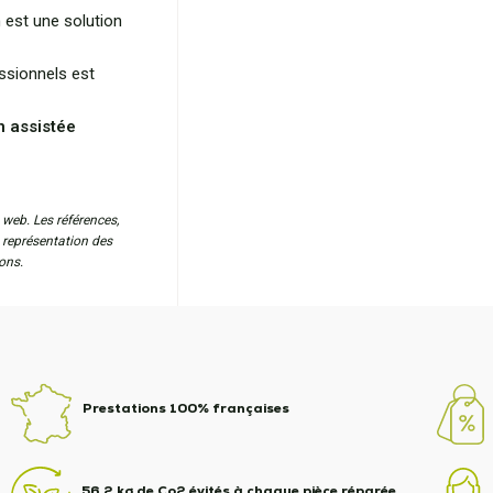
n est une solution
essionnels est
n assistée
 web. Les références,
a représentation des
ons.
Prestations 100% françaises
56,2 kg de Co2 évités à chaque pièce réparée