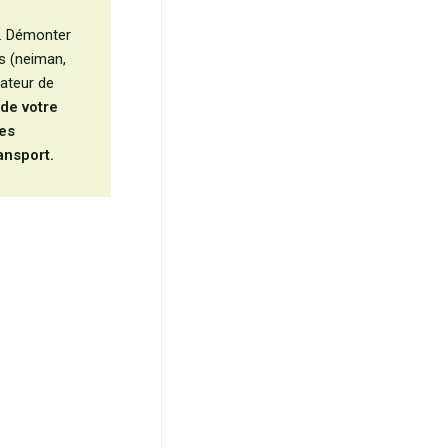
n. Démonter
s (neiman,
lateur de
de votre
ies
ansport.