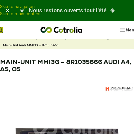
Panneau de gestion des cookies
Skip to navigation
☀️ Nous restons ouverts tout l'été ☀️
Skip to main content
Me
Accueil
Nos réparations
Réparation autoradio ou chargeur CD
Main-Unit Audi MMI3G – 8R1035666
MAIN-UNIT MMI3G – 8R1035666 AUDI A4,
A5, Q5