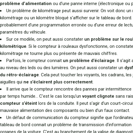
problème d’alimentation
ou d’une panne interne (électronique ou
Un problème de kilométrage peut aussi survenir. On voit donc un
kilométrage ou un kilomètre bloqué s’afficher sur le tableau de bord. I
probablement d’une programmation erronée ou d’une erreur de lect
paramètres du véhicule.
Sur ce modèle, on peut aussi constater
un problème sur le rou
kilométrique
. Si le compteur à rouleaux dysfonctionne, on constate
kilométrage ne tourne plus ou présente de mauvais chiffres.
Parfois, le compteur connait
un problème d’éclairage
. Il s’agi
au niveau des leds ou des lumières. On peut aussi constater un
dys
du rétro-éclairage
. Cela peut toucher les voyants, les cadrans, les
aiguilles qui
ne s’éclairent plus correctement
.
Il arrive que le compteur rencontre des pannes par intermittence :
par temps humide… C’est le cas lorsqu’un
voyant clignote
sans rai
compteur s’éteint
lors de la conduite. Il peut s’agir d’un court-circui
mauvaise alimentation des composants ou bien d’un faux contact.
Un défaut de communication du compteur signifie que l’ordinateu
tableau de bord connait un problème de transmission d’information 
organes de la voiture. C’est au branchement de la valise de diagnost