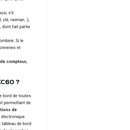
si, s’il
 clé, neiman…),
dont fait partie
mbiné. Si le
sonneries et
 de compteur,
XC60 ?
de bord de toutes
st permettant de
tions de
 électronique.
 tableau de bord