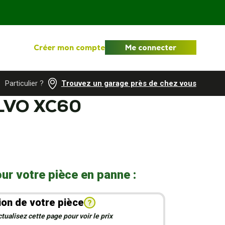
Créer mon compte
Me connecter
Particulier ?
Trouvez un garage près de chez vous
LVO XC60
ur votre pièce en panne :
ion de votre pièce
?
ualisez cette page pour voir le prix