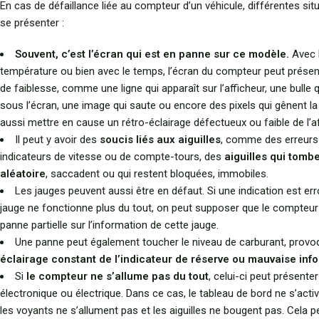
En cas de défaillance liée au compteur d’un véhicule, différentes si
se présenter :
Souvent, c’est l’écran qui est en panne sur ce modèle.
Avec l
température ou bien avec le temps, l’écran du compteur peut présen
de faiblesse, comme une ligne qui apparaît sur l’afficheur, une bulle q
sous l’écran, une image qui saute ou encore des pixels qui gênent la li
aussi mettre en cause un rétro-éclairage défectueux ou faible de l’a
Il peut y avoir des
soucis liés aux aiguilles
, comme des erreurs
indicateurs de vitesse ou de compte-tours, des
aiguilles qui tomb
aléatoire
, saccadent ou qui restent bloquées, immobiles.
Les jauges peuvent aussi être en défaut. Si une indication est err
jauge ne fonctionne plus du tout, on peut supposer que le compteur
panne partielle sur l’information de cette jauge.
Une panne peut également toucher le niveau de carburant, provo
éclairage constant de l’indicateur de réserve ou mauvaise inf
Si
le compteur ne s’allume pas du tout
, celui-ci peut présent
électronique ou électrique. Dans ce cas, le tableau de bord ne s’acti
les voyants ne s’allument pas et les aiguilles ne bougent pas. Cela pe