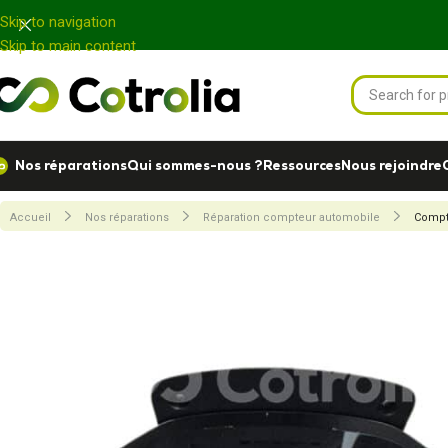
Panneau de gestion des cookies
Skip to navigation
Skip to main content
Nos réparations
Qui sommes-nous ?
Ressources
Nous rejoindre
Accueil
Nos réparations
Réparation compteur automobile
Compt