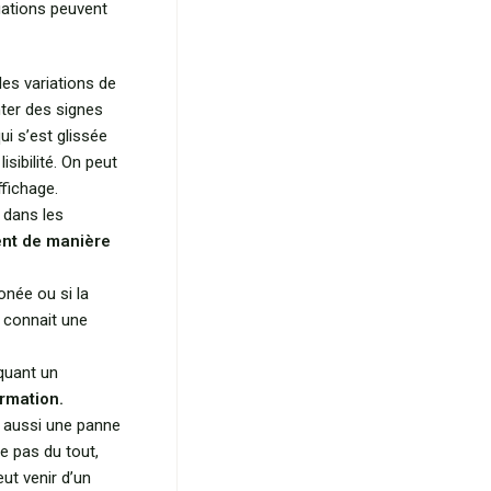
tuations peuvent
es variations de
ter des signes
ui s’est glissée
sibilité. On peut
ffichage.
 dans les
ent de manière
onée ou si la
 connait une
quant un
ormation.
er aussi une panne
ve pas du tout,
ut venir d’un