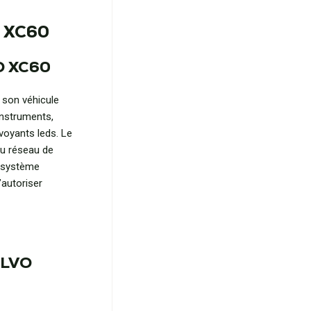
O XC60
VO XC60
 son véhicule
instruments,
voyants leds. Le
u réseau de
e système
’autoriser
OLVO