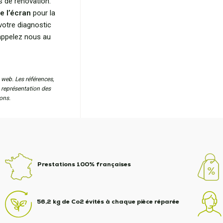
s de rénovation.
e l’écran
pour la
votre diagnostic
 appelez nous au
 web. Les références,
a représentation des
ons.
Prestations 100% françaises
56,2 kg de Co2 évités à chaque pièce réparée