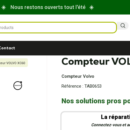
☀️ Nous restons ouverts tout l'été ☀️
Contact
Compteur VO
eur VOLVO XC60
Compteur Volvo
Référence :
TAB0653
Nos solutions pros po
La réparat
Connectez-vous et act