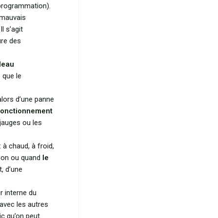
 programmation).
 mauvais
l s’agit
ure des
leau
 que le
t alors d’une panne
fonctionnement
 jauges ou les
 à chaud, à froid,
son ou quand
le
t, d’une
r interne du
avec les autres
ic qu’on peut