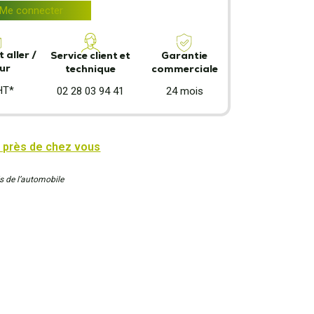
Me connecter
 aller /
Garantie
Service client et
ur
commerciale
technique
HT*
24 mois
02 28 03 94 41
 près de chez vous
s de l’automobile