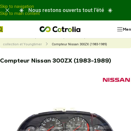
Panneau de gestion des cookies
Skip to navigation
☀️ Nous restons ouverts tout l'été ☀️
Skip to main content
Me
Accueil
Nos réparations
Réparation compteur de véhicule de
collection et Youngtimer
Compteur Nissan 300ZX (1983-1989)
Compteur Nissan 300ZX (1983-1989)