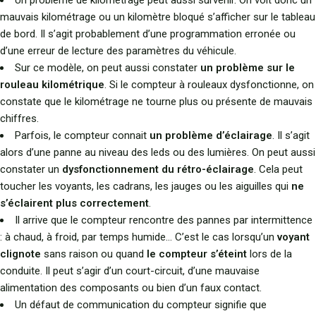
Un problème de kilométrage peut aussi survenir. On voit donc un
mauvais kilométrage ou un kilomètre bloqué s’afficher sur le tableau
de bord. Il s’agit probablement d’une programmation erronée ou
d’une erreur de lecture des paramètres du véhicule.
Sur ce modèle, on peut aussi constater
un problème sur le
rouleau kilométrique
. Si le compteur à rouleaux dysfonctionne, on
constate que le kilométrage ne tourne plus ou présente de mauvais
chiffres.
Parfois, le compteur connait
un problème d’éclairage
. Il s’agit
alors d’une panne au niveau des leds ou des lumières. On peut aussi
constater un
dysfonctionnement du rétro-éclairage
. Cela peut
toucher les voyants, les cadrans, les jauges ou les aiguilles qui
ne
s’éclairent plus correctement
.
Il arrive que le compteur rencontre des pannes par intermittence
: à chaud, à froid, par temps humide… C’est le cas lorsqu’un
voyant
clignote
sans raison ou quand
le compteur s’éteint
lors de la
conduite. Il peut s’agir d’un court-circuit, d’une mauvaise
alimentation des composants ou bien d’un faux contact.
Un défaut de communication du compteur signifie que