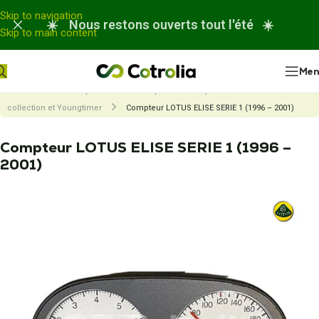
Panneau de gestion des cookies
Skip to navigation
☀️ Nous restons ouverts tout l'été ☀️
Skip to main content
Me
Accueil
Nos réparations
Réparation compteur de véhicule de
collection et Youngtimer
Compteur LOTUS ELISE SERIE 1 (1996 – 2001)
Compteur LOTUS ELISE SERIE 1 (1996 –
2001)