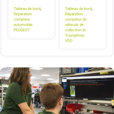
Tableau de bord
,
Tableau de bord
,
Réparation
Réparation
compteur
compteur de
automobile
véhicule de
PEUGEOT
collection et
Youngtimer
VDO