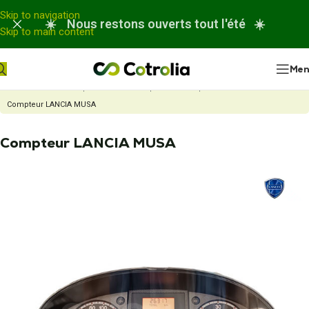
Panneau de gestion des cookies
Skip to navigation
☀️ Nous restons ouverts tout l'été ☀️
Skip to main content
Me
Accueil
Nos réparations
Réparation compteur automobile
Compteur LANCIA MUSA
Compteur LANCIA MUSA