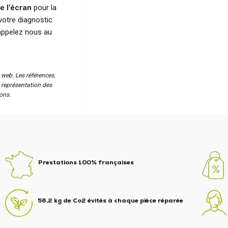
e l’écran
pour la
votre diagnostic
 appelez nous au
 web. Les références,
a représentation des
ons.
Prestations 100% françaises
56,2 kg de Co2 évités à chaque pièce réparée