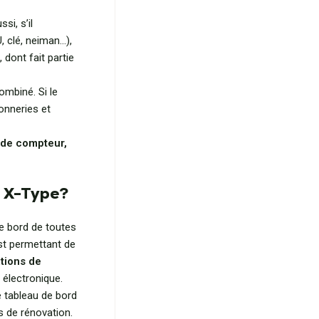
si, s’il
 clé, neiman…),
dont fait partie
mbiné. Si le
sonneries et
 de compteur,
 X-Type?
de bord de toutes
st permettant de
tions de
 électronique.
 tableau de bord
s de rénovation.