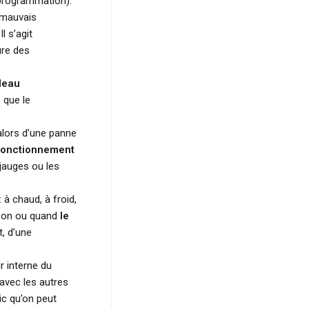
 programmation).
 mauvais
l s’agit
ure des
leau
 que le
t alors d’une panne
fonctionnement
 jauges ou les
 à chaud, à froid,
son ou quand
le
t, d’une
r interne du
avec les autres
ic qu’on peut