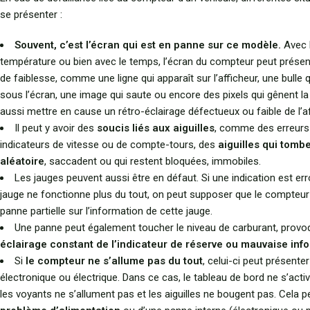
se présenter :
Souvent, c’est l’écran qui est en panne sur ce modèle.
Avec l
température ou bien avec le temps, l’écran du compteur peut présen
de faiblesse, comme une ligne qui apparaît sur l’afficheur, une bulle q
sous l’écran, une image qui saute ou encore des pixels qui gênent la li
aussi mettre en cause un rétro-éclairage défectueux ou faible de l’a
Il peut y avoir des
soucis liés aux aiguilles
, comme des erreurs
indicateurs de vitesse ou de compte-tours, des
aiguilles qui tomb
aléatoire
, saccadent ou qui restent bloquées, immobiles.
Les jauges peuvent aussi être en défaut. Si une indication est err
jauge ne fonctionne plus du tout, on peut supposer que le compteur
panne partielle sur l’information de cette jauge.
Une panne peut également toucher le niveau de carburant, provo
éclairage constant de l’indicateur de réserve ou mauvaise inf
Si
le compteur ne s’allume pas du tout
, celui-ci peut présent
électronique ou électrique. Dans ce cas, le tableau de bord ne s’acti
les voyants ne s’allument pas et les aiguilles ne bougent pas. Cela pe