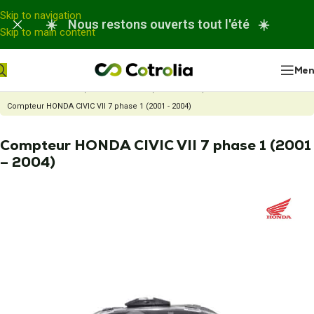
Panneau de gestion des cookies
Skip to navigation
☀️ Nous restons ouverts tout l'été ☀️
Skip to main content
Me
Accueil
Nos réparations
Réparation compteur automobile
Compteur HONDA CIVIC VII 7 phase 1 (2001 - 2004)
Compteur HONDA CIVIC VII 7 phase 1 (2001
– 2004)