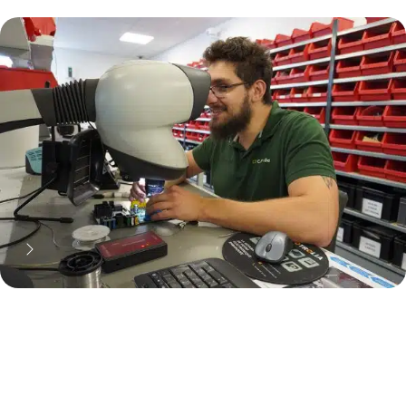
70% moins cher qu'une pièce
neuve... mais pas que !
Pourquoi réparer ?
11 000 réparateurs automobiles
nous font confiance !
Découvrez notre métier !