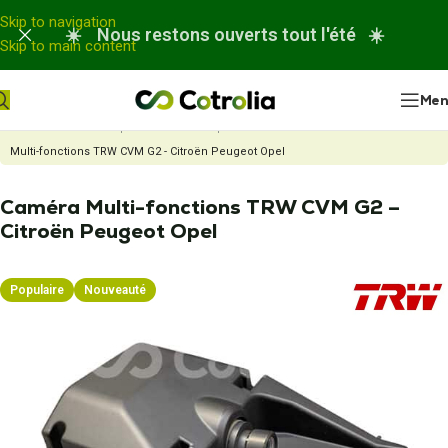
Panneau de gestion des cookies
Skip to navigation
☀️ Nous restons ouverts tout l'été ☀️
Skip to main content
Me
Accueil
Nos réparations
Réparation Caméra ADAS
Caméra
Multi-fonctions TRW CVM G2 - Citroën Peugeot Opel
Caméra Multi-fonctions TRW CVM G2 –
Citroën Peugeot Opel
Populaire
Nouveauté