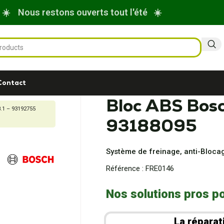
☀️ Nous restons ouverts tout l'été ☀️
Contact
Bloc ABS Bos
.1 – 93192755
93188095
Système de freinage, anti-Bloc
Référence :
FRE0146
Nos solutions pros po
La réparat