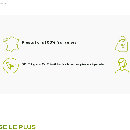
ons.
Prestations 100% françaises
56,2 kg de Co2 évités à chaque pièce réparée
SE LE PLUS