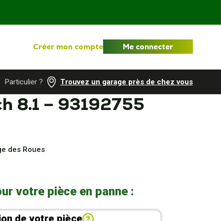
Créer mon compte
Me connecter
Particulier ?
Trouvez un garage près de chez vous
ch 8.1 – 93192755
age des Roues
ur votre pièce en panne :
ion de votre pièce
?