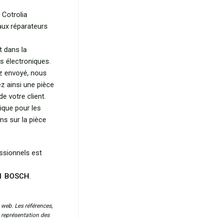
 Cotrolia
aux réparateurs
t dans la
s électroniques.
z envoyé, nous
z ainsi une pièce
e votre client.
ique pour les
ns sur la pièce
essionnels est
.1 BOSCH
.
 web. Les références,
a représentation des