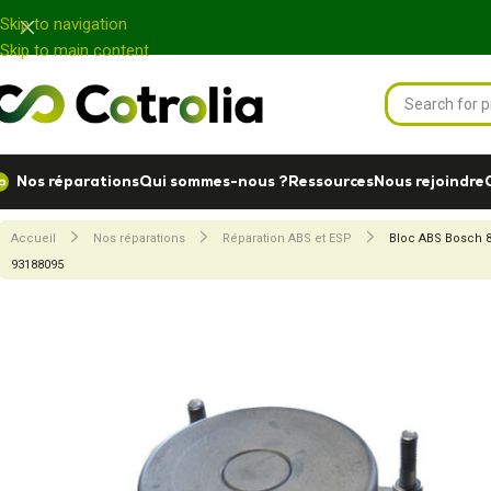
Panneau de gestion des cookies
Skip to navigation
Skip to main content
Nos réparations
Qui sommes-nous ?
Ressources
Nous rejoindre
Accueil
Nos réparations
Réparation ABS et ESP
Bloc ABS Bosch 8
93188095