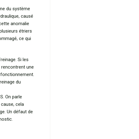
anne du système
draulique, causé
 cette anomalie
plusieurs étriers
ndommagé, ce qui
einage. Si les
n rencontrent une
n fonctionnement.
freinage du
S. On parle
 cause, cela
age. Un défaut de
nostic.