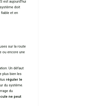
S est aujourd’hui
 système doit
fiable et en
uses sur la route
ce ou encore une
tion. Un défaut
 plus bien les
plus
réguler le
ur du système.
arrage du
icule ne peut