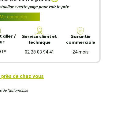
ualisez cette page pour voir le prix
Me connecter
 aller /
Garantie
Service client et
ur
commerciale
technique
HT*
24 mois
02 28 03 94 41
 près de chez vous
s de l’automobile