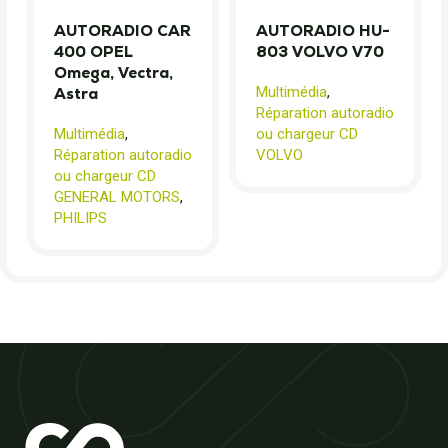
AUTORADIO CAR
AUTORADIO HU-
400 OPEL
803 VOLVO V70
Omega, Vectra,
Multimédia
,
Astra
Réparation autoradio
Multimédia
,
ou chargeur CD
Réparation autoradio
VOLVO
ou chargeur CD
GENERAL MOTORS
,
PHILIPS