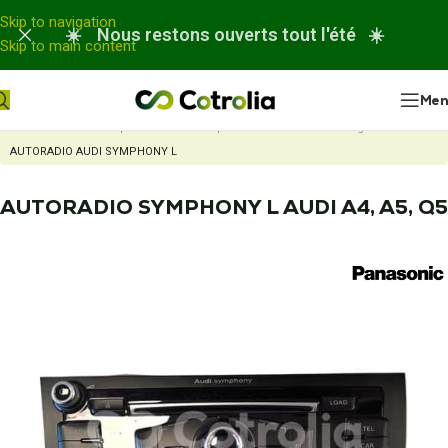
Panneau de gestion des cookies
Skip to navigation
☀️ Nous restons ouverts tout l'été ☀️
Skip to main content
Me
Accueil
Nos réparations
Réparation autoradio ou chargeur CD
AUTORADIO AUDI SYMPHONY L
AUTORADIO SYMPHONY L AUDI A4, A5, Q5