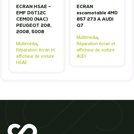
ECRAN HSAE –
ECRAN
EMF DGT12C
escamotable 4M0
CEM00 (NAC)
857 273 A AUDI
PEUGEOT 208,
Q7
2008, 5008
Multimédia
,
Multimédia
,
Réparation écran et
Réparation écran et
afficheur de voiture
afficheur de voiture
AUDI
HSAE