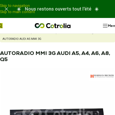
Panneau de gestion des cookies
Skip to navigation
☀️ Nous restons ouverts tout l'été ☀️
Skip to main content
Me
Accueil
Nos réparations
Réparation autoradio ou chargeur CD
AUTORADIO AUDI A5 MMI 3G
AUTORADIO MMI 3G AUDI A5, A4, A6, A8,
Q5