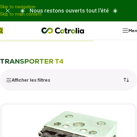
Panneau de gestion des cookies
Skip to navigation
☀️ Nous restons ouverts tout l'été ☀️
Skip to main content
Me
Accueil
Nos réparations
TRANSPORTER T4
TRANSPORTER T4
Afficher les filtres