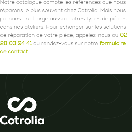
Notre catalogue compte les références que nous
réparons le plus souvent chez Cotrolia. Mais nous
prenons en charge aussi d'autres types de pièces
dans nos ateliers. Pour échanger sur les solutions
de réparation de votre pièce, appelez-nous au
02
28 03 94 41
ou rendez-vous sur notre
formulaire
de contact.