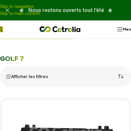
Panneau de gestion des cookies
Skip to navigation
☀️ Nous restons ouverts tout l'été ☀️
Skip to main content
Me
Accueil
Nos réparations
GOLF 7
GOLF 7
Afficher les filtres