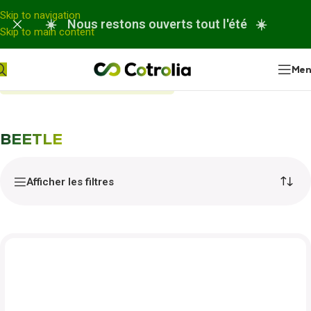
Panneau de gestion des cookies
Skip to navigation
☀️ Nous restons ouverts tout l'été ☀️
Skip to main content
Me
Accueil
Nos réparations
BEETLE
BEETLE
Afficher les filtres