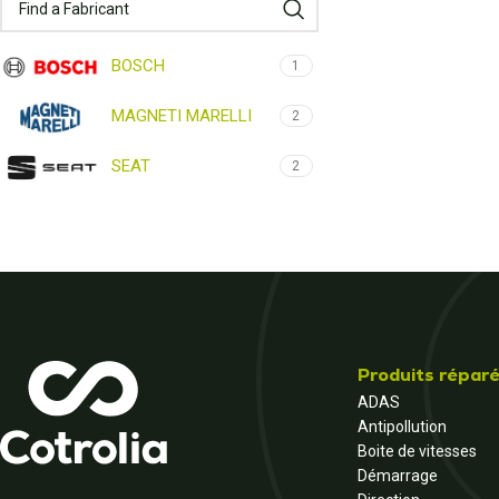
BOSCH
1
MAGNETI MARELLI
2
SEAT
2
Produits répar
ADAS
Antipollution
Boite de vitesses
Démarrage