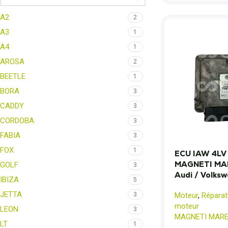
A2
2
A3
1
A4
1
AROSA
2
BEETLE
1
BORA
3
CADDY
3
CORDOBA
3
FABIA
3
FOX
1
ECU IAW 4LV 
MAGNETI MAR
GOLF
3
Audi / Volks
IBIZA
5
JETTA
Moteur
,
Réparat
3
moteur
LEON
3
MAGNETI MARE
LT
1