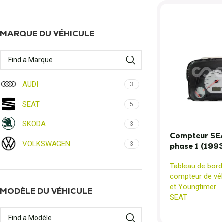
MARQUE DU VÉHICULE
AUDI
3
SEAT
5
SKODA
3
Compteur SEA
VOLKSWAGEN
3
phase 1 (199
Tableau de bord
compteur de véh
et Youngtimer
MODÈLE DU VÉHICULE
SEAT