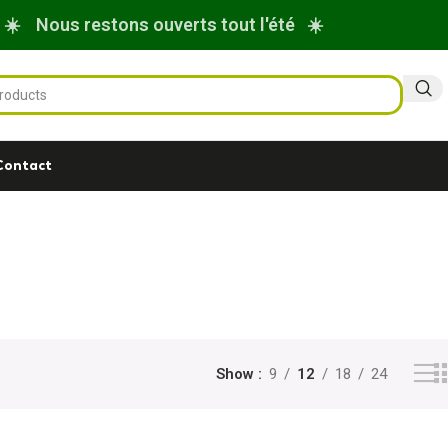
☀️ Nous restons ouverts tout l'été ☀️
Contact
Show
9
12
18
24