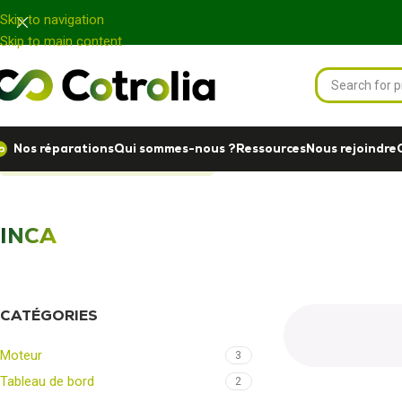
Panneau de gestion des cookies
Skip to navigation
Skip to main content
Nos réparations
Qui sommes-nous ?
Ressources
Nous rejoindre
Accueil
Nos réparations
INCA
INCA
CATÉGORIES
Moteur
3
Tableau de bord
2