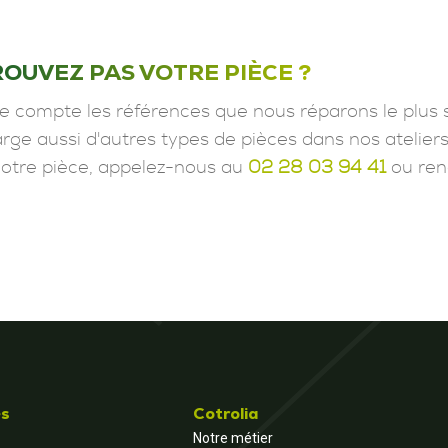
ROUVEZ PAS VOTRE PIÈCE ?
e compte les références que nous réparons le plus 
ge aussi d'autres types de pièces dans nos ateliers
votre pièce, appelez-nous au
02 28 03 94 41
ou ren
és
Cotrolia
Notre métier