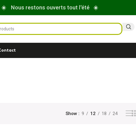
☀️ Nous restons ouverts tout l'été ☀️
Contact
Show
9
12
18
24