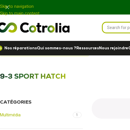
Panneau de gestion des cookies
Skip to navigation
Skip to main content
Nos réparations
Qui sommes-nous ?
Ressources
Nous rejoindre
Accueil
Nos réparations
9-3 SPORT HATCH
9-3 SPORT HATCH
CATÉGORIES
Multimédia
1