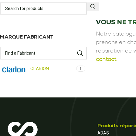
VOUS NE T
Notre catalogu
MARQUE FABRICANT
prenons en char
réparation de 
contact.
CLARION
1
Produits répar
ADAS