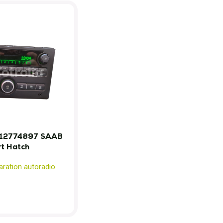
12774897 SAAB
rt Hatch
aration autoradio