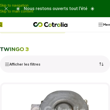
Panneau de gestion des cookies
Skip to navigation
☀️ Nous restons ouverts tout l'été ☀️
Skip to main content
Me
Accueil
Nos réparations
TWINGO 3
TWINGO 3
Afficher les filtres