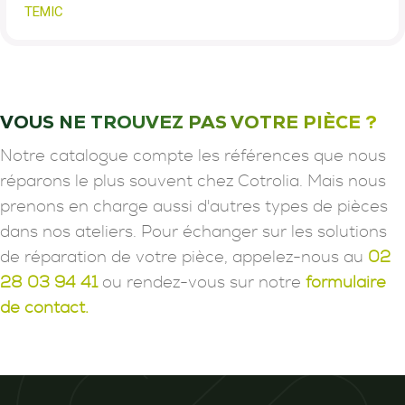
TEMIC
VOUS NE TROUVEZ PAS VOTRE PIÈCE ?
Notre catalogue compte les références que nous
réparons le plus souvent chez Cotrolia. Mais nous
prenons en charge aussi d'autres types de pièces
dans nos ateliers. Pour échanger sur les solutions
de réparation de votre pièce, appelez-nous au
02
28 03 94 41
ou rendez-vous sur notre
formulaire
de contact.