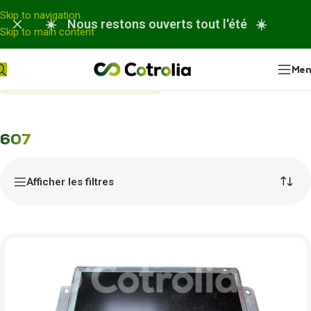
Panneau de gestion des cookies
Skip to navigation
☀️ Nous restons ouverts tout l'été ☀️
Skip to main content
Me
Accueil
Nos réparations
607
607
Afficher les filtres