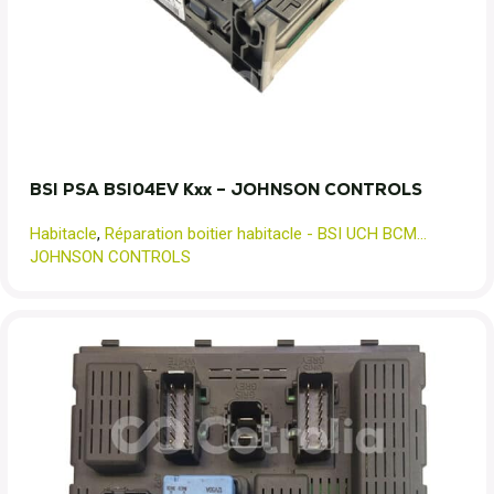
BSI PSA BSI04EV Kxx – JOHNSON CONTROLS
Habitacle
,
Réparation boitier habitacle - BSI UCH BCM...
JOHNSON CONTROLS