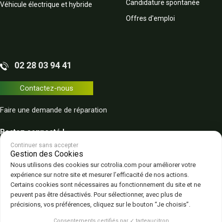
Candidature spontanée
Véhicule électrique et hybride
Offres d'emploi
02 28 03 94 41
Contactez-nous
Faire une demande de réparation
Restez connecté !
Continuer sans accepter
Gestion des Cookies
Nous utilisons des cookies sur cotrolia.com pour améliorer votre
expérience sur notre site et mesurer l’efficacité de nos actions.
Certains cookies sont nécessaires au fonctionnement du site et ne
peuvent pas être désactivés. Pour sélectionner, avec plus de
Plan du site
Politique de confidentialité
CGV – CGU
Mentions légales
précisions, vos préférences, cliquez sur le bouton “Je choisis”.
Gestion des cookies
Consentements certifiés par ✓ tarteaucitron