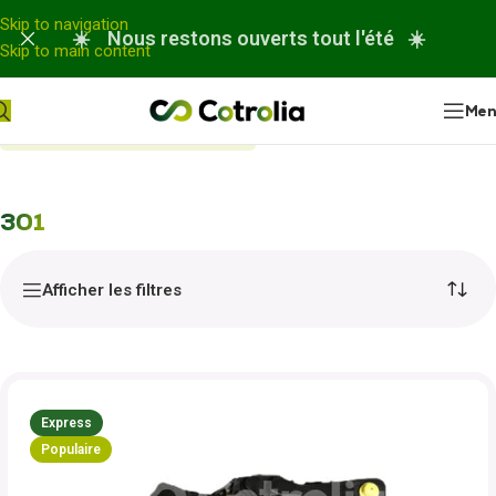
Panneau de gestion des cookies
Skip to navigation
☀️ Nous restons ouverts tout l'été ☀️
Skip to main content
Me
Accueil
Nos réparations
301
301
Afficher les filtres
Express
Populaire