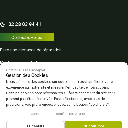
02 28 03 94 41
Contactez-nous
Faire une demande de réparation
Restez connecté !
Continuer sans accepter
Gestion des Cookies
Nous utilisons des cookies sur cotrolia.com pour améliorer votre
expérience sur notre site et mesurer l’efficacité de nos actions.
Certains cookies sont nécessaires au fonctionnement du site et ne
peuvent pas être désactivés. Pour sélectionner, avec plus de
Plan du site
Politique de confidentialité
CGV – CGU
Mentions légales
précisions, vos préférences, cliquez sur le bouton “Je choisis”.
Gestion des cookies
Consentements certifiés par ✓ tarteaucitron
Je choisis
OK pour moi