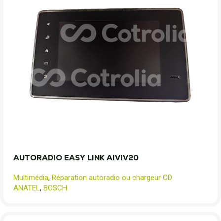
AUTORADIO EASY LINK AIVIV20
Multimédia
,
Réparation autoradio ou chargeur CD
ANATEL
,
BOSCH