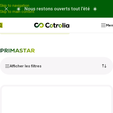
Panneau de gestion des cookies
Skip to navigation
☀️ Nous restons ouverts tout l'été ☀️
Skip to main content
Me
Accueil
Nos réparations
PRIMASTAR
PRIMASTAR
Afficher les filtres