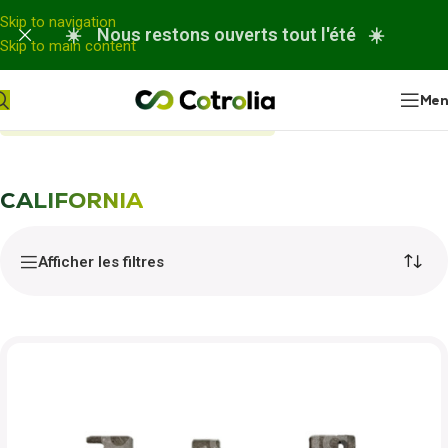
Panneau de gestion des cookies
Skip to navigation
☀️ Nous restons ouverts tout l'été ☀️
Skip to main content
Me
Accueil
Nos réparations
CALIFORNIA
CALIFORNIA
Afficher les filtres