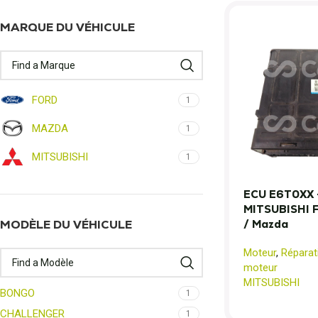
MARQUE DU VÉHICULE
FORD
1
MAZDA
1
MITSUBISHI
1
ECU E6T0XX –
MITSUBISHI Fo
/ Mazda
MODÈLE DU VÉHICULE
Moteur
,
Réparat
moteur
MITSUBISHI
BONGO
1
CHALLENGER
1