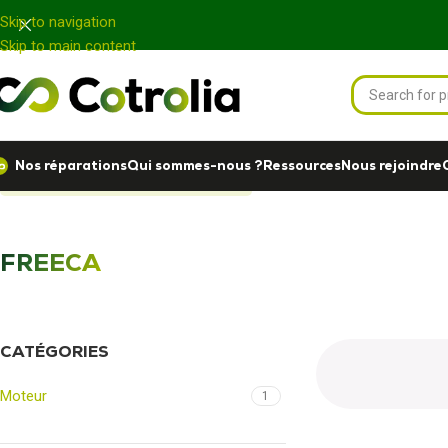
Panneau de gestion des cookies
Skip to navigation
Skip to main content
Nos réparations
Qui sommes-nous ?
Ressources
Nous rejoindre
Accueil
Nos réparations
FREECA
FREECA
CATÉGORIES
Moteur
1