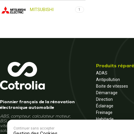
MITSUBISHI
1
Produits répar
ADAS
Antipollution
Boite de vitesses
Démarrage
Direction
Pionnier français de la rénovation
Éclairage
électronique automobile
Freinage
ABS, compteur, calculateur moteur,
Habitacle
BSI, autoradio, écran, boîte de
Moteur
vitesses... Et si la réparation était la
Continuer sans accepter
solution ?
Multimédia
Gestion des Cookies