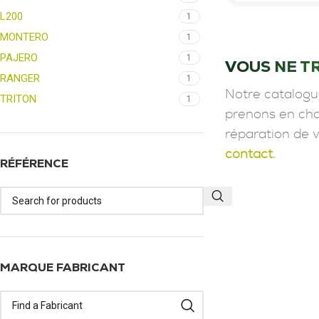
L200
1
MONTERO
1
PAJERO
1
VOUS NE T
RANGER
1
Notre catalogu
TRITON
1
prenons en char
réparation de 
contact.
RÉFÉRENCE
MARQUE FABRICANT