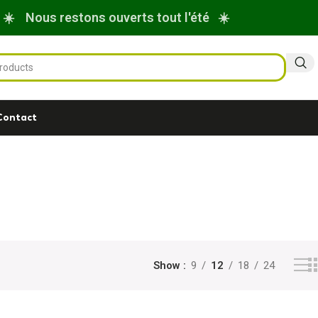
☀️ Nous restons ouverts tout l'été ☀️
Contact
Show
9
12
18
24