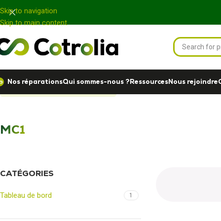
Panneau de gestion des cookies
Skip to navigation
Skip to main content
Nos réparations
Qui sommes-nous ?
Ressources
Nous rejoindre
Accueil
Nos réparations
MC1
MC1
CATÉGORIES
Tableau de bord
1