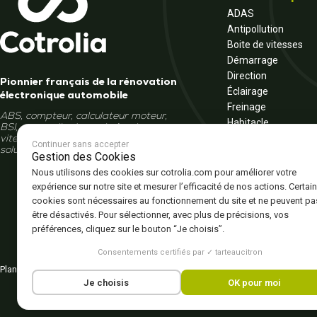
ADAS
Antipollution
Boite de vitesses
Démarrage
Direction
Pionnier français de la rénovation
Éclairage
électronique automobile
Freinage
ABS, compteur, calculateur moteur,
Habitacle
BSI, autoradio, écran, boîte de
Moteur
vitesses... Et si la réparation était la
Continuer sans accepter
solution ?
Multimédia
Gestion des Cookies
Tableau de bord
Nous utilisons des cookies sur cotrolia.com pour améliorer votre
Véhicule électrique 
expérience sur notre site et mesurer l’efficacité de nos actions. Certai
cookies sont nécessaires au fonctionnement du site et ne peuvent pa
être désactivés. Pour sélectionner, avec plus de précisions, vos
préférences, cliquez sur le bouton “Je choisis”.
Consentements certifiés par ✓ tarteaucitron
Plan du site
Politique de confidentialité
CGV – CGU
Mentions légales
Gestion de
Je choisis
OK pour moi