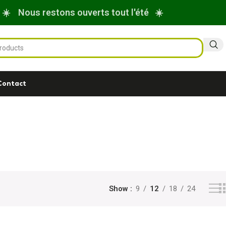
☀️ Nous restons ouverts tout l'été ☀️
Contact
Show
9
12
18
24