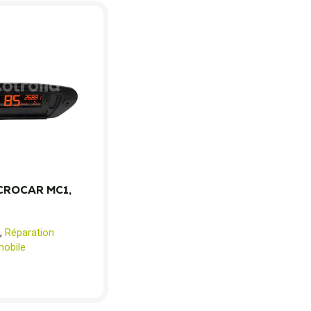
CROCAR MC1,
,
Réparation
obile