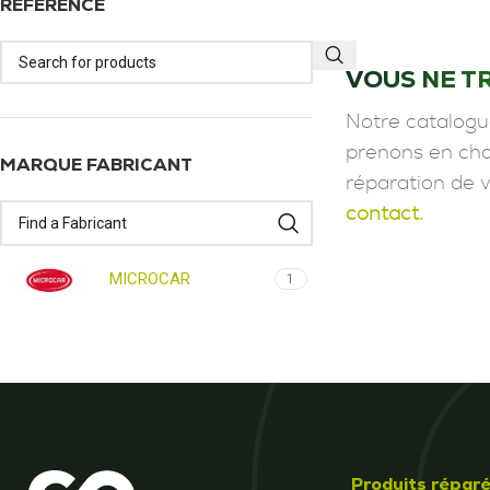
RÉFÉRENCE
VOUS NE T
Notre catalogu
prenons en char
MARQUE FABRICANT
réparation de 
contact.
MICROCAR
1
Produits répar