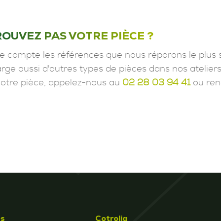
ROUVEZ PAS VOTRE PIÈCE ?
e compte les références que nous réparons le plus 
ge aussi d'autres types de pièces dans nos ateliers
votre pièce, appelez-nous au
02 28 03 94 41
ou ren
és
Cotrolia