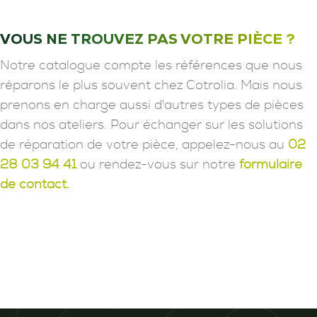
VOUS NE TROUVEZ PAS VOTRE PIÈCE ?
Notre catalogue compte les références que nous
réparons le plus souvent chez Cotrolia. Mais nous
prenons en charge aussi d'autres types de pièces
dans nos ateliers. Pour échanger sur les solutions
de réparation de votre pièce, appelez-nous au
02
28 03 94 41
ou rendez-vous sur notre
formulaire
de contact.