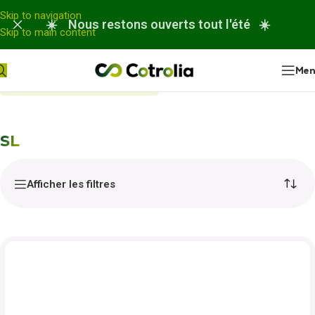
Panneau de gestion des cookies
Skip to navigation
☀️ Nous restons ouverts tout l'été ☀️
Skip to main content
Me
Accueil
Nos réparations
SL
SL
Afficher les filtres