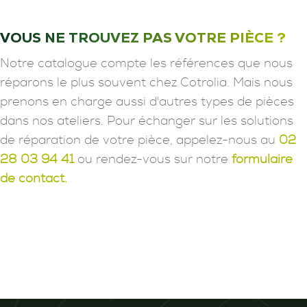
VOUS NE TROUVEZ PAS VOTRE PIÈCE ?
Notre catalogue compte les références que nous
réparons le plus souvent chez Cotrolia. Mais nous
prenons en charge aussi d'autres types de pièces
dans nos ateliers. Pour échanger sur les solutions
de réparation de votre pièce, appelez-nous au
02
28 03 94 41
ou rendez-vous sur notre
formulaire
de contact.