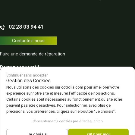
02 28 03 94 41
Contactez-nous
Faire une demande de réparation
Restez connecté !
Continuer sans accepter
Gestion des Cookies
Nous utilisons des cookies sur cotrolia.com pour améliorer votre
expérience sur notre site et mesurer l’efficacité de nos actions.
Certains cookies sont nécessaires au fonctionnement du site et ne
peuvent pas être désactivés. Pour sélectionner, avec plus de
Plan du site
Politique de confidentialité
CGV – CGU
Mentions légales
précisions, vos préférences, cliquez sur le bouton “Je choisis”.
Gestion des cookies
Consentements certifiés par ✓ tarteaucitron
Je choisis
OK pour moi