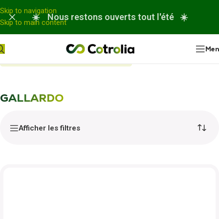
Panneau de gestion des cookies
Skip to navigation
☀️ Nous restons ouverts tout l'été ☀️
Skip to main content
Me
Accueil
Nos réparations
GALLARDO
GALLARDO
Afficher les filtres