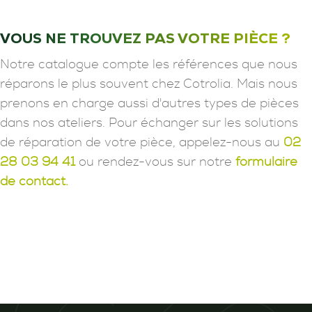
VOUS NE TROUVEZ PAS VOTRE PIÈCE ?
Notre catalogue compte les références que nous
réparons le plus souvent chez Cotrolia. Mais nous
prenons en charge aussi d'autres types de pièces
dans nos ateliers. Pour échanger sur les solutions
de réparation de votre pièce, appelez-nous au
02
28 03 94 41
ou rendez-vous sur notre
formulaire
de contact.