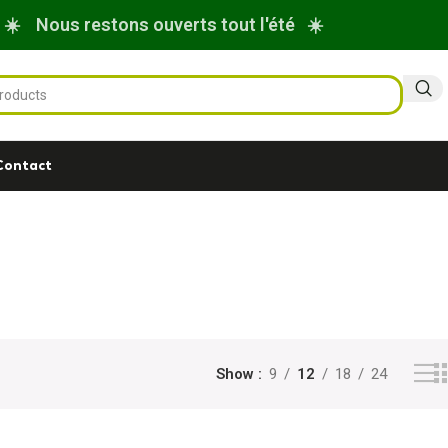
☀️ Nous restons ouverts tout l'été ☀️
Contact
Show
9
12
18
24