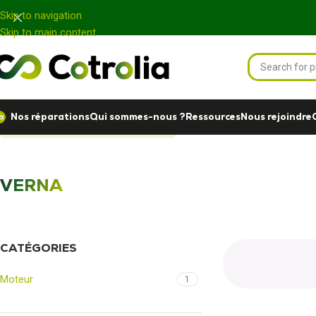
Panneau de gestion des cookies
Skip to navigation
Skip to main content
Nos réparations
Qui sommes-nous ?
Ressources
Nous rejoindre
Accueil
Nos réparations
VERNA
VERNA
CATÉGORIES
Moteur
1