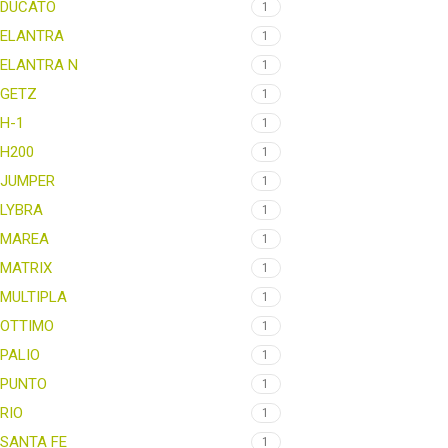
DUCATO
1
ELANTRA
1
ELANTRA N
1
GETZ
1
H-1
1
H200
1
JUMPER
1
LYBRA
1
MAREA
1
MATRIX
1
MULTIPLA
1
OTTIMO
1
PALIO
1
PUNTO
1
RIO
1
SANTA FE
1