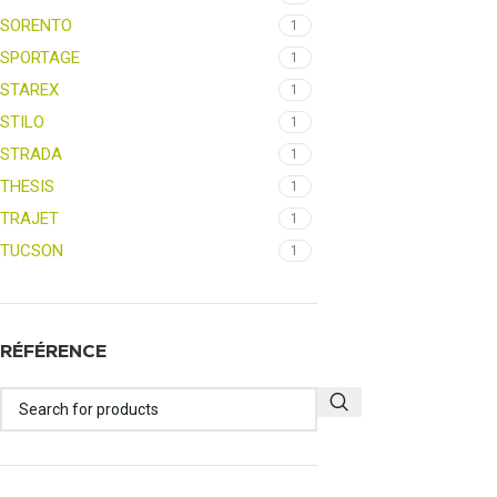
SORENTO
1
SPORTAGE
1
STAREX
1
STILO
1
STRADA
1
THESIS
1
TRAJET
1
TUCSON
1
RÉFÉRENCE