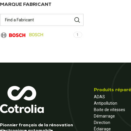
MARQUE FABRICANT
BOSCH
1
Produits répar
ADAS
Antipollution
Boite de vitesses
Démarrage
Direction
Pionnier français de la rénovation
Éclairage
électronique automobile