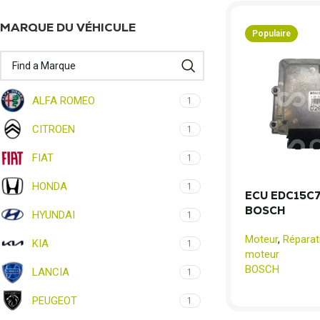
MARQUE DU VÉHICULE
Populaire
ALFA ROMEO
1
CITROEN
1
FIAT
1
HONDA
1
ECU EDC15C7 
BOSCH
HYUNDAI
1
Moteur
,
Réparat
KIA
1
moteur
BOSCH
LANCIA
1
PEUGEOT
1