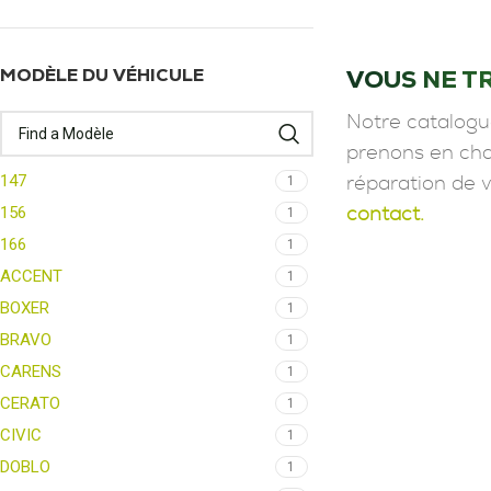
VOUS NE T
MODÈLE DU VÉHICULE
Notre catalogu
prenons en char
147
1
réparation de 
156
contact.
1
166
1
ACCENT
1
BOXER
1
BRAVO
1
CARENS
1
CERATO
1
CIVIC
1
DOBLO
1