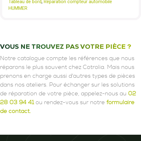
Tableau de bord
,
Réparation compteur automobile
HUMMER
VOUS NE TROUVEZ PAS VOTRE PIÈCE ?
Notre catalogue compte les références que nous
réparons le plus souvent chez Cotrolia. Mais nous
prenons en charge aussi d'autres types de pièces
dans nos ateliers. Pour échanger sur les solutions
de réparation de votre pièce, appelez-nous au
02
28 03 94 41
ou rendez-vous sur notre
formulaire
de contact.