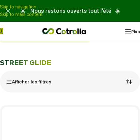
Panneau de gestion des cookies
Skip to navigation
☀️ Nous restons ouverts tout l'été ☀️
Skip to main content
Me
Accueil
Nos réparations
STREET GLIDE
STREET GLIDE
Afficher les filtres