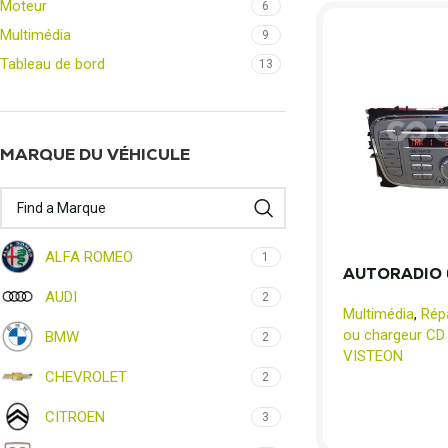
Moteur
6
Multimédia
9
Tableau de bord
13
MARQUE DU VÉHICULE
ALFA ROMEO
1
AUTORADIO 
AUDI
2
Multimédia
,
Rép
ou chargeur CD
BMW
2
VISTEON
CHEVROLET
2
CITROEN
3