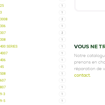
25
1
3
1
3008
2
306
1
307
2
308
1
VOUS NE T
400 SERIES
1
4007
1
Notre catalogu
406
1
prenons en char
45
1
réparation de 
508
1
contact.
607
1
807
1
9-3
1
9-5
1