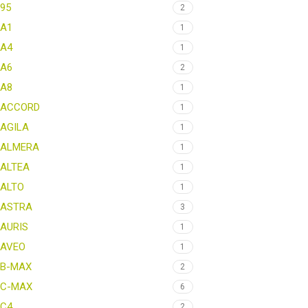
95
2
A1
1
A4
1
A6
2
A8
1
ACCORD
1
AGILA
1
ALMERA
1
ALTEA
1
ALTO
1
ASTRA
3
AURIS
1
AVEO
1
B-MAX
2
C-MAX
6
C4
2