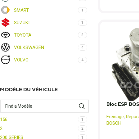
SMART
1
SUZUKI
1
TOYOTA
3
VOLKSWAGEN
4
VOLVO
4
MODÈLE DU VÉHICULE
Bloc ESP BO
Freinage
,
Répar
156
1
BOSCH
2
2
200 SERIES
1