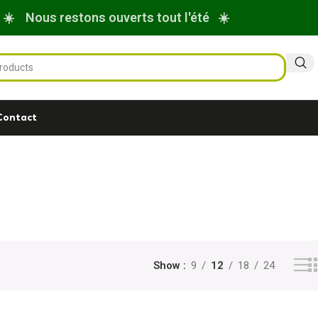
☀️ Nous restons ouverts tout l'été ☀️
Contact
Show
9
12
18
24