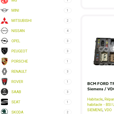
MG
1
MINI
1
MITSUBISHI
2
NISSAN
4
OPEL
3
PEUGEOT
3
PORSCHE
1
RENAULT
3
ROVER
1
BCM FORD TR
Siemens / VD
SAAB
3
Habitacle
,
Répar
SEAT
1
habitacle - BSI
SIEMENS
,
VDO
SKODA
2