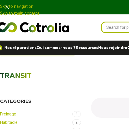
Panneau de gestion des cookies
Skip to navigation
Skip to main content
Nos réparations
Qui sommes-nous ?
Ressources
Nous rejoindre
Accueil
Nos réparations
TRANSIT
TRANSIT
CATÉGORIES
Freinage
3
Habitacle
2