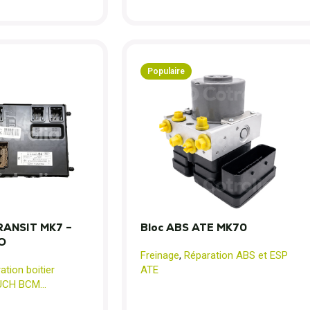
Populaire
ANSIT MK7 –
Bloc ABS ATE MK70
O
Freinage
,
Réparation ABS et ESP
ation boitier
ATE
 UCH BCM...