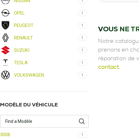
NISSAN
1
OPEL
1
PEUGEOT
1
VOUS NE T
RENAULT
1
Notre catalogu
prenons en char
SUZUKI
1
réparation de 
TESLA
1
contact.
VOLKSWAGEN
1
MODÈLE DU VÉHICULE
3008
1