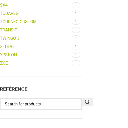
SX4
1
TOUAREG
1
TOURNEO CUSTOM
1
TRANSIT
1
TWINGO 3
1
X-TRAIL
1
YPSILON
1
ZOE
1
RÉFÉRENCE