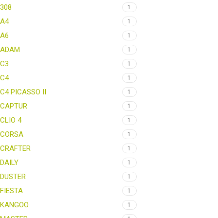
308
1
A4
1
A6
1
ADAM
1
C3
1
C4
1
C4 PICASSO II
1
CAPTUR
1
CLIO 4
1
CORSA
1
CRAFTER
1
DAILY
1
DUSTER
1
FIESTA
1
KANGOO
1