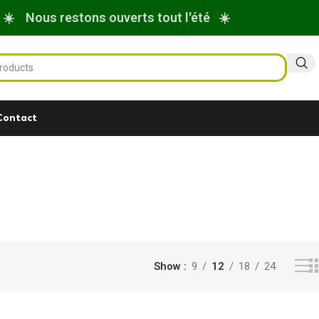
☀️ Nous restons ouverts tout l'été ☀️
Contact
Show
9
12
18
24