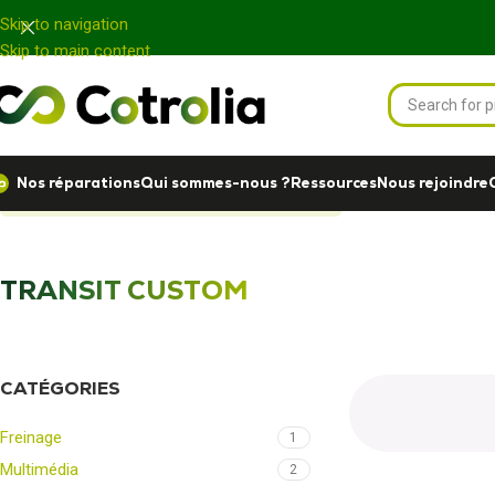
Panneau de gestion des cookies
Skip to navigation
Skip to main content
Nos réparations
Qui sommes-nous ?
Ressources
Nous rejoindre
Accueil
Nos réparations
TRANSIT CUSTOM
TRANSIT CUSTOM
CATÉGORIES
Freinage
1
Multimédia
2