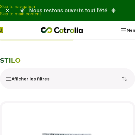
Panneau de gestion des cookies
Skip to navigation
☀️ Nous restons ouverts tout l'été ☀️
Skip to main content
Me
Accueil
Nos réparations
STILO
STILO
Afficher les filtres