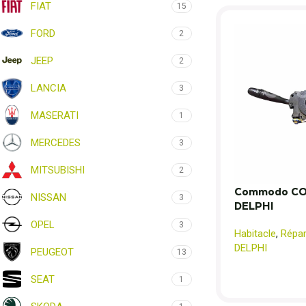
FIAT
15
FORD
2
JEEP
2
LANCIA
3
MASERATI
1
MERCEDES
3
MITSUBISHI
2
Commodo CO
NISSAN
3
DELPHI
OPEL
3
Habitacle
,
Répa
DELPHI
PEUGEOT
13
SEAT
1