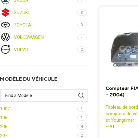
SKODA
1
SUZUKI
3
TOYOTA
3
VOLKSWAGEN
1
VOLVO
2
MODÈLE DU VÉHICULE
Compteur FI
– 2004)
Tableau de bord
1007
1
compteur de véh
106
1
et Youngtimer
206
FIAT
4
207
2