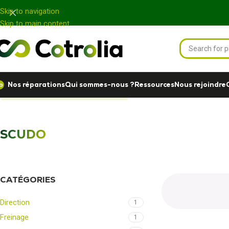
Panneau de gestion des cookies
Skip to navigation
Skip to main content
Nos réparations
Qui sommes-nous ?
Ressources
Nous rejoindre
Accueil
Nos réparations
SCUDO
SCUDO
CATÉGORIES
Direction
1
Freinage
1