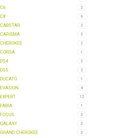
C6
2
C8
6
CABSTAR
2
CARISMA
2
CHEROKEE
2
CORSA
1
DS4
2
DS5
2
DUCATO
1
EVASION
4
EXPERT
12
FABIA
1
FOCUS
2
GALAXY
2
GRAND CHEROKEE
2