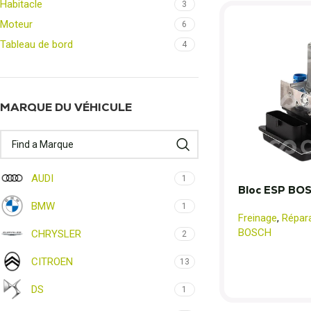
Habitacle
3
Moteur
6
Tableau de bord
4
MARQUE DU VÉHICULE
AUDI
1
Bloc ESP BOS
BMW
1
Freinage
,
Répar
BOSCH
CHRYSLER
2
CITROEN
13
DS
1