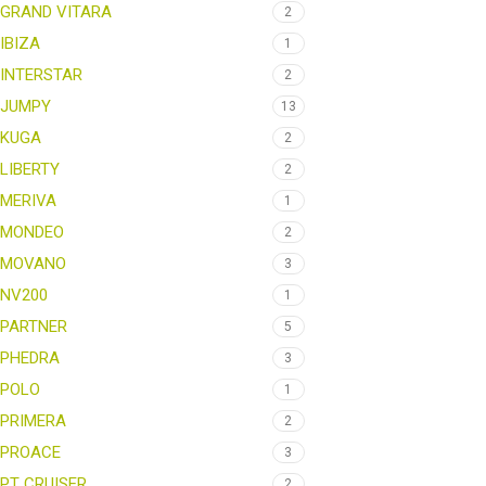
GRAND VITARA
2
IBIZA
1
INTERSTAR
2
JUMPY
13
KUGA
2
LIBERTY
2
MERIVA
1
MONDEO
2
MOVANO
3
NV200
1
PARTNER
5
PHEDRA
3
POLO
1
PRIMERA
2
PROACE
3
PT CRUISER
2