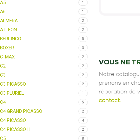
A5
1
A6
1
ALMERA
2
ATLEON
2
BERLINGO
5
BOXER
3
C-MAX
2
VOUS NE T
C2
2
Notre catalogu
C3
2
prenons en char
C3 PICASSO
2
réparation de 
C3 PLURIEL
1
contact.
C4
5
C4 GRAND PICASSO
2
C4 PICASSO
4
C4 PICASSO II
2
C5
8