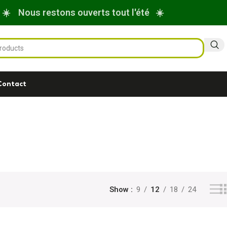
☀️ Nous restons ouverts tout l'été ☀️
Contact
Show
9
12
18
24