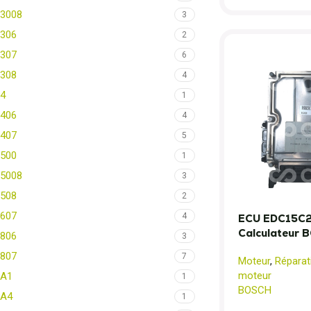
3008
3
306
2
307
6
308
4
4
1
406
4
407
5
500
1
5008
3
508
2
607
4
ECU EDC15C2 
Calculateur 
806
3
807
7
Moteur
,
Réparat
moteur
A1
1
BOSCH
A4
1