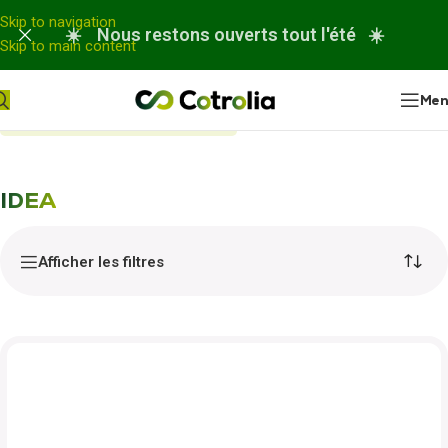
Panneau de gestion des cookies
Skip to navigation
☀️ Nous restons ouverts tout l'été ☀️
Skip to main content
Me
Accueil
Nos réparations
IDEA
IDEA
Afficher les filtres