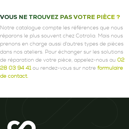
VOUS NE TROUVEZ PAS VOTRE PIÈCE ?
Notre catalogue compte les références que nous
réparons le plus souvent chez Cotrolia. Mais nous
prenons en charge aussi d'autres types de pièces
dans nos ateliers. Pour échanger sur les solutions
de réparation de votre pièce, appelez-nous au
02
28 03 94 41
ou rendez-vous sur notre
formulaire
de contact.