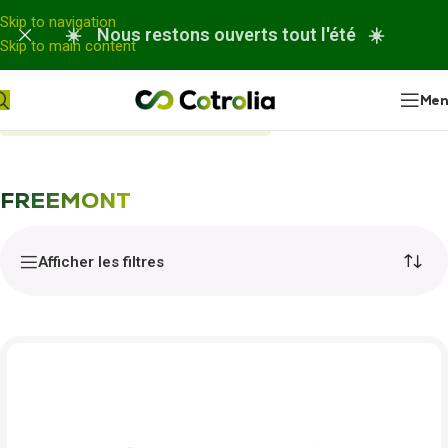
Panneau de gestion des cookies
Skip to navigation
☀️ Nous restons ouverts tout l'été ☀️
Skip to main content
Me
Accueil
Nos réparations
FREEMONT
FREEMONT
Afficher les filtres