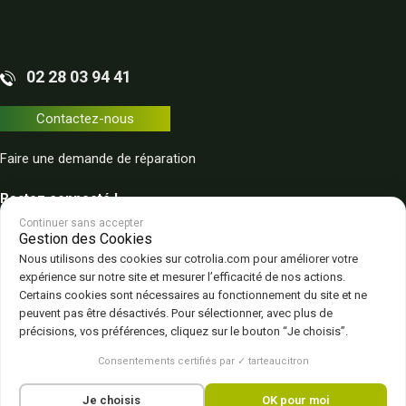
02 28 03 94 41
Contactez-nous
Faire une demande de réparation
Restez connecté !
Continuer sans accepter
Gestion des Cookies
Nous utilisons des cookies sur cotrolia.com pour améliorer votre
expérience sur notre site et mesurer l’efficacité de nos actions.
Certains cookies sont nécessaires au fonctionnement du site et ne
peuvent pas être désactivés. Pour sélectionner, avec plus de
Plan du site
Politique de confidentialité
CGV – CGU
Mentions légales
précisions, vos préférences, cliquez sur le bouton “Je choisis”.
Gestion des cookies
Consentements certifiés par ✓ tarteaucitron
Je choisis
OK pour moi