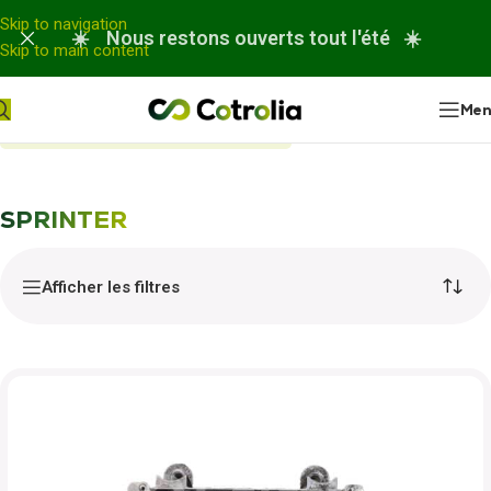
Panneau de gestion des cookies
Skip to navigation
☀️ Nous restons ouverts tout l'été ☀️
Skip to main content
Me
Accueil
Nos réparations
SPRINTER
SPRINTER
Afficher les filtres