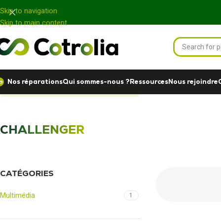
Panneau de gestion des cookies
Skip to navigation
Skip to main content
Nos réparations
Qui sommes-nous ?
Ressources
Nous rejoindre
Accueil
Nos réparations
CHALLENGER
CHALLENGER
CATÉGORIES
Multimédia
1