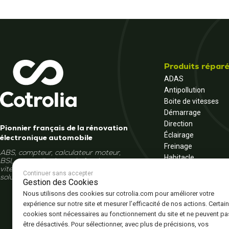
Produits répar
ADAS
Antipollution
Boite de vitesses
Démarrage
Direction
Pionnier français de la rénovation
Éclairage
électronique automobile
Freinage
ABS, compteur, calculateur moteur,
Habitacle
BSI, autoradio, écran, boîte de
Moteur
vitesses... Et si la réparation était la
Continuer sans accepter
solution ?
Multimédia
Gestion des Cookies
Tableau de bord
Nous utilisons des cookies sur cotrolia.com pour améliorer votre
Véhicule électrique 
expérience sur notre site et mesurer l’efficacité de nos actions. Certai
cookies sont nécessaires au fonctionnement du site et ne peuvent pa
être désactivés. Pour sélectionner, avec plus de précisions, vos