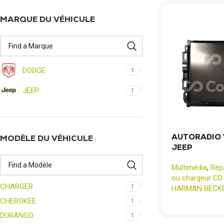
MARQUE DU VÉHICULE
DODGE
1
JEEP
1
AUTORADIO 
MODÈLE DU VÉHICULE
JEEP
Multimédia
,
Rép
ou chargeur CD
CHARGER
1
HARMAN BECK
CHEROKEE
1
DURANGO
1