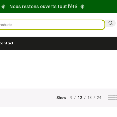
☀️ Nous restons ouverts tout l'été ☀️
Contact
Show
9
12
18
24