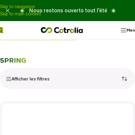
Panneau de gestion des cookies
Skip to navigation
☀️ Nous restons ouverts tout l'été ☀️
Skip to main content
Me
Accueil
Nos réparations
SPRING
SPRING
Afficher les filtres