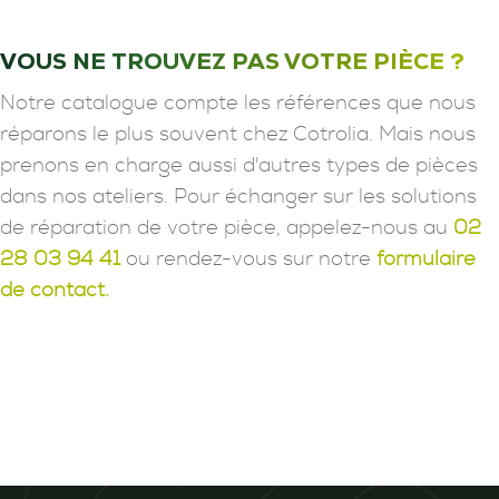
VOUS NE TROUVEZ PAS VOTRE PIÈCE ?
Notre catalogue compte les références que nous
réparons le plus souvent chez Cotrolia. Mais nous
prenons en charge aussi d'autres types de pièces
dans nos ateliers. Pour échanger sur les solutions
de réparation de votre pièce, appelez-nous au
02
28 03 94 41
ou rendez-vous sur notre
formulaire
de contact.