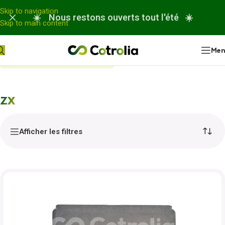
Panneau de gestion des cookies
Skip to navigation
☀️ Nous restons ouverts tout l'été ☀️
Skip to main content
Me
Accueil
Nos réparations
ZX
ZX
Afficher les filtres