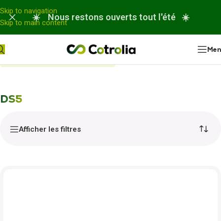
Panneau de gestion des cookies
Skip to navigation
☀️ Nous restons ouverts tout l'été ☀️
Skip to main content
Me
Accueil
Nos réparations
DS5
DS5
Afficher les filtres