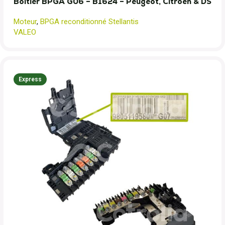
Boitier BPGA G06 – B1624 – Peugeot, Citroen & DS
Moteur
,
BPGA reconditionné Stellantis
VALEO
Express