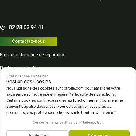
02 28 03 94 41
Contactez-nous
Faire une demande de réparation
Restez connecté !
Continuer sans accepter
Gestion des Cookies
Nous utilisons des cookies sur cotrolia.com pour améliorer votre
expérience sur notre site et mesurer l’efficacité de nos actions.
Certains cookies sont nécessaires au fonctionnement du site et ne
peuvent pas être désactivés. Pour sélectionner, avec plus de
Plan du site
Politique de confidentialité
CGV – CGU
Mentions légales
précisions, vos préférences, cliquez sur le bouton “Je choisis”.
Gestion des cookies
Consentements certifiés par ✓ tarteaucitron
Je choisis
OK pour moi