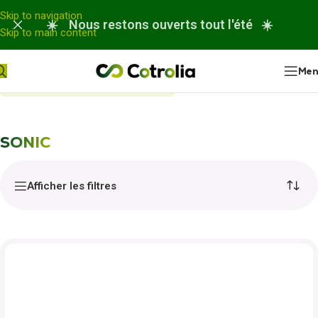
Panneau de gestion des cookies
Skip to navigation
☀️ Nous restons ouverts tout l'été ☀️
Skip to main content
Me
Accueil
Nos réparations
SONIC
SONIC
Afficher les filtres