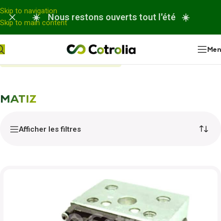
Panneau de gestion des cookies
Skip to navigation
☀️ Nous restons ouverts tout l'été ☀️
Skip to main content
Me
Accueil
Nos réparations
MATIZ
MATIZ
Afficher les filtres